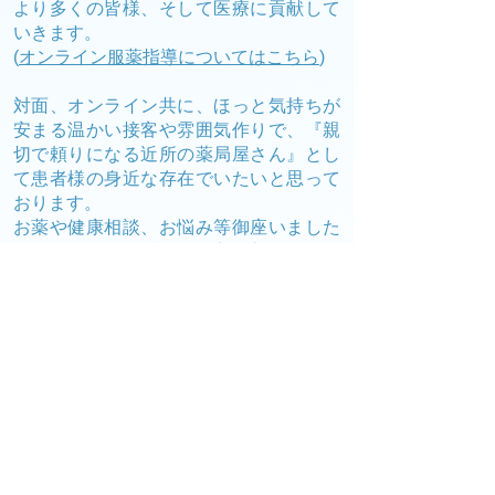
より多くの皆様、そして医療に貢献して
いきます。
(
オンライン服薬指導についてはこちら
)
対面、オンライン共に、ほっと気持ちが
安まる温かい接客や雰囲気作りで、『親
切で頼りになる近所の薬局屋さん』とし
て患者様の身近な存在でいたいと思って
おります。
お薬や健康相談、お悩み等御座いました
ら、お気軽にお電話、お店の専用LINEア
カウント、お問い合わせからご連絡下さ
い。
(
店舗情報についてはこちら
)
勿論、従来の『薬局滞在時間の短縮』を
ご要望の患者様につきましても、オンラ
イン服薬指導や配送を通して応えていく
環境を整えております。
宜しくお願い致します。